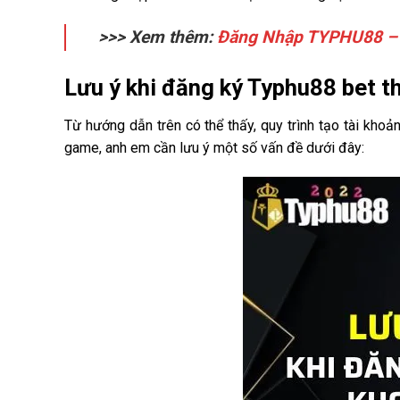
>>> Xem thêm:
Đăng Nhập TYPHU88 – 
Lưu ý khi đăng ký Typhu88 bet t
Từ hướng dẫn trên có thể thấy, quy trình tạo tài kho
game, anh em cần lưu ý một số vấn đề dưới đây: