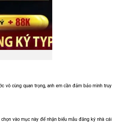
bước vô cùng quan trọng, anh em cần đảm bảo mình truy
ấn chọn vào mục này để nhận biểu mẫu đăng ký nhà cái