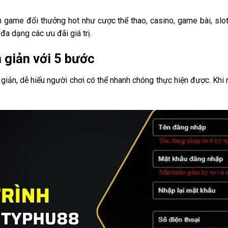
 game đổi thưởng hot như cược thể thao, casino, game bài, slo
a dạng các ưu đãi giá trị.
giản với 5 bước
 giản, dễ hiểu người chơi có thể nhanh chóng thực hiện được. Khi