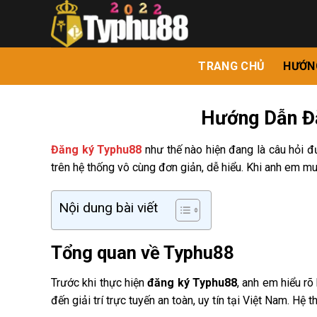
Chuyển
đến
nội
dung
TRANG CHỦ
HƯỚN
Hướng Dẫn Đă
Đăng ký Typhu88
như thế nào hiện đang là câu hỏi đ
trên hệ thống vô cùng đơn giản, dễ hiểu. Khi anh em m
Nội dung bài viết
Tổng quan về Typhu88
Trước khi thực hiện
đăng ký Typhu88
, anh em hiểu r
đến giải trí trực tuyến an toàn, uy tín tại Việt Nam. 