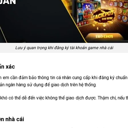
Lưu ý quan trọng khi đăng ký tài khoản game nhà cái
ẩn xác
nh em cần đảm bảo thông tin cá nhân cung cấp khi đăng ký chuẩn t
hoản ngân hàng sử dụng để giao dịch trên hệ thống.
khó có thể dễ đến việc không thể giao dịch được. Thậm chí, nếu th
ên nhà cái