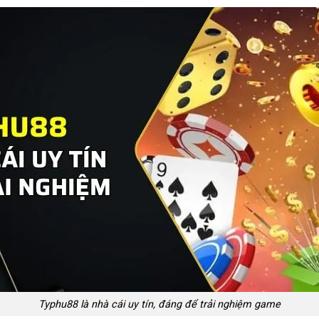
Typhu88 là nhà cái uy tín, đáng để trải nghiệm game