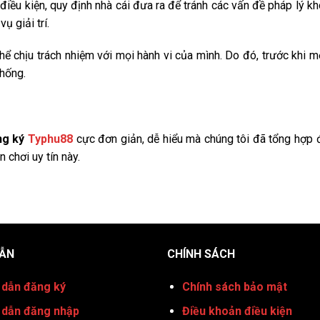
điều kiện, quy định nhà cái đưa ra để tránh các vấn đề pháp lý 
ụ giải trí.
thể chịu trách nhiệm với mọi hành vi của mình. Do đó, trước khi
thống.
g ký
Typhu88
cực đơn giản, dễ hiểu mà chúng tôi đã tổng hợp 
n chơi uy tín này.
ẪN
CHÍNH SÁCH
dẫn đăng ký
Chính sách bảo mật
 dẫn đăng nhập
Điều khoản điều kiện