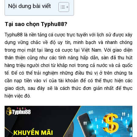
Nội dung bài viết
Tại sao chọn Typhu88?
Typhu88 là nền tảng cá cược trực tuyến với lịch sử được xây
dựng vững chắc về độ uy tín, minh bạch và nhanh chóng
trong mọi mặt tại làng cá cược tại Việt Nam. Với giao diện
thân thiện cũng như các tính năng hấp dẫn, sàn đã thu hút
hàng triệu người chơi từ khắp nơi trong cả nước và cả quốc
tế. Để có thể trải nghiệm những điều thú vị ở trên chúng ta
cần nạp tiền vào ví của tài khoản để có thể thực hiện các
giao dịch, sau đây sẽ là cách thức đơn giản nhất để thực
hiện việc đó.