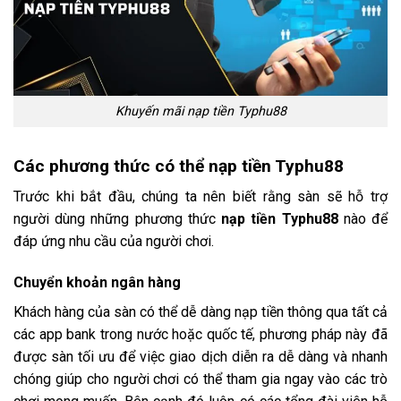
Khuyến mãi nạp tiền Typhu88
Các phương thức có thể nạp tiền Typhu88
Trước khi bắt đầu, chúng ta nên biết rằng sàn sẽ hỗ trợ
người dùng những phương thức
nạp tiền Typhu88
nào để
đáp ứng nhu cầu của người chơi.
Chuyển khoản ngân hàng
Khách hàng của sàn có thể dễ dàng nạp tiền thông qua tất cả
các app bank trong nước hoặc quốc tế, phương pháp này đã
được sàn tối ưu để việc giao dịch diễn ra dễ dàng và nhanh
chóng giúp cho người chơi có thể tham gia ngay vào các trò