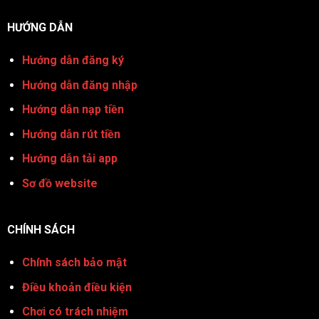
HƯỚNG DẪN
Hướng dẫn đăng ký
Hướng dẫn đăng nhập
Hướng dẫn nạp tiền
Hướng dẫn rút tiền
Hướng dẫn tải app
Sơ đồ website
CHÍNH SÁCH
Chính sách bảo mật
Điều khoản điều kiện
Chơi có trách nhiệm