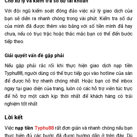
Chờ xử lý và kiểm tra số dư tài khoản
Với đội ngũ kiểm soát đông đảo việc xử lý giao dịch của
bạn sẽ diễn ra nhanh chóng trong vài phút. Kiểm tra số dư
của mình đã được thêm vào bằng với số tiền mình đã hay
chưa, nếu có trục trặc hoặc thắc mắc bạn có thể đến bước
tiếp theo.
Giải quyết vấn đề gặp phải
Nếu gặp phải rắc rối khi thực hiện giao dịch nạp tiền
Typhu88, người dùng có thể trực tiếp gọi vào hotline của sàn
để được hỗ trợ nhanh chóng nhất. Hoặc bạn có thể inbox
ngay tại giao diện của trang, luôn có các hỗ trợ viên túc trực
để hỗ trợ một cách kịp thời nhất để khách hàng có trải
nghiệm tốt nhất
Lời kết
Việc
nạp tiền
Typhu88
rất đơn giản và nhanh chóng nếu bạn
thực hiện đủ các bước đã được hướng dẫn ở trên đây. Dù