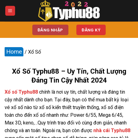
Chuyển
đến
nội
dung
ĐĂNG NHẬP
ĐĂNG KÝ
Home
/
Xổ Số
Xổ Số Typhu88 – Uy Tín, Chất Lượng
Đáng Tin Cậy Nhất 2024
Xổ số Typhu88
chính là nơi uy tín, chất lượng và đáng tin
cậy nhất dành cho bạn. Tại đây, bạn có thể mua bất kỳ loại
vé xổ số nào từ xổ số kiến thiết truyền thống, xổ số điện
toán cho đến xổ số nhanh như: Power 6/55, Mega 6/45,
Max 3D, keno,…Quy trình trao đổi vô cùng đơn giản, nhanh
chóng và an toán. Ngoài ra, bạn còn được
nhà cái Typhu88