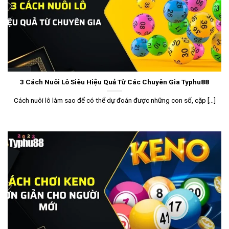
3 Cách Nuôi Lô Siêu Hiệu Quả Từ Các Chuyên Gia Typhu88
Cách nuôi lô làm sao để có thể dự đoán được những con số, cặp [...]