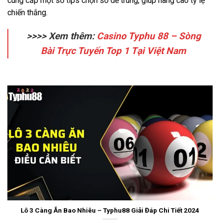
cung cấp một số tips chọn số dễ trúng, giúp nâng cao tỷ lệ
chiến thắng.
>>>> Xem thêm:
Casino Typhu 88 – Sòng
Bài Trực Tuyến Top 1 Tại Việt Nam
Lô 3 Càng Ăn Bao Nhiêu – Typhu88 Giải Đáp Chi Tiết 2024