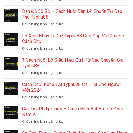
Lô
3
Dàn Đề 50 Số – Cách Nuôi Dàn Đề Chuẩn Từ Cao
Càng
Thủ Typhu88
Ăn
ở
Chức năng bình luận bị tắt
Bao
Dàn
Nhiêu
Đề
Lô Xiên Nháy Là Gì? Typhu88 Giải Đáp Và Chia Sẻ
–
50
Typhu88
Cách Chơi
Số
Giải
ở
Chức năng bình luận bị tắt
–
Đáp
Lô
Cách
Chi
Xiên
3 Cách Nuôi Lô Siêu Hiệu Quả Từ Các Chuyên Gia
Nuôi
Tiết
Nháy
Dàn
Typhu88
2024
Là
Đề
ở
Chức năng bình luận bị tắt
Gì?
Chuẩn
3
Typhu88
Từ
Cách
Cách Chơi Keno Tại Typhu88 Chi Tiết Cho Người
Giải
Cao
Nuôi
Đáp
Mới 2024
Thủ
Lô
Và
Typhu88
ở
Chức năng bình luận bị tắt
Siêu
Chia
Cách
Hiệu
Sẻ
Chơi
Gà Chọi Philippines – Chiến Binh Bất Bại Từ Đông
Quả
Cách
Keno
Từ
Nam Á
Chơi
Tại
Các
ở
Chức năng bình luận bị tắt
Typhu88
Chuyên
Gà
Chi
Gia
Chọi
Tiết