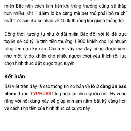
miền Bắc nên cách tính tiền khi trúng thưởng cũng sẽ thấp
hơn nhiều. Khi 1 điểm lô ba càng mà bet thủ phải bỏ ra chỉ
mất 17k sau đó sẽ nhận về 400k thưởng khi giành thắng lợi.
Đồng thời, tương tự như ở đài miền Bắc đối với lô đề trực
tuyến sẽ có tỷ lệ tính tiền thưởng 1:900 khiến cho lợi nhuận
tăng lên cực kỳ cao. Chính vì vậy mà đây cũng được xem
như một lý do khiến cho nhiều người chơi yêu thích rồi lựa
chọn hình thức đặt cược trực tuyến.
Kết luận
Bài viết trên đây là các thông tin cơ bản về
lô 3 càng ăn bao
nhiêu
được
TYPHU88
tổng hợp lại cho người chơi. Hy vọng
rằng với nội dung này sẽ giúp anh em nắm bắt kỹ càng hơn
về cách tính tiền của hình thức cá cược này.