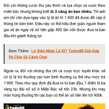
Đối với những cược thủ yêu thích và lựa chọn cá cược theo
miền bắc nhưng không biết
lô 3 càng ăn bao nhiêu.
Thì anh
em chỉ cần dựa ngay vào tỷ lệ ăn lô 1:400 đã được đề cập ở
thông tin bên trên. Điều này có thể hiểu đơn giản, người tham
gia sẽ ăn ngay về số tiền gấp 400 lần vốn được đưa ra ban
đầu khi giành thắng lợi.
Xem Thêm:
Lô Xiên Nháy Là Gì? Typhu88 Giải Đáp
Và Chia Sẻ Cách Chơi
Ngoài ra, đối với những địa chỉ cá cược trực tuyến khác sẽ
có tỷ lệ trả thưởng cao hơn bình thường cụ thể như mức trả
1:900. Theo như quy định đã đưa ra từ ban đầu, 1 điểm lô ba
càng tại đài xổ số ở Miền Bắc sẽ tốn 23k. Nhưng khi may
mắn trúng thưởng thì các bạn có thể ăn số tiền lên tới 900k.