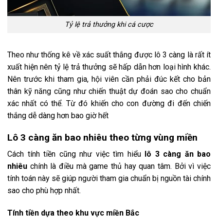
Tỷ lệ trả thưởng khi cá cược
Theo như thống kê về xác suất thắng được lô 3 càng là rất ít
xuất hiện nên tỷ lệ trả thưởng sẽ hấp dẫn hơn loại hình khác.
Nên trước khi tham gia, hội viên cần phải đúc kết cho bản
thân kỹ năng cũng như chiến thuật dự đoán sao cho chuẩn
xác nhất có thể. Từ đó khiến cho con đường đi đến chiến
thắng dễ dàng hơn bao giờ hết
Lô 3 càng ăn bao nhiêu theo từng vùng miền
Cách tính tiền cũng như việc tìm hiểu
lô 3 càng ăn bao
nhiêu
chính là điều mà game thủ hay quan tâm. Bởi vì việc
tính toán này sẽ giúp người tham gia chuẩn bị nguồn tài chính
sao cho phù hợp nhất.
Tính tiền dựa theo khu vực miền Bắc