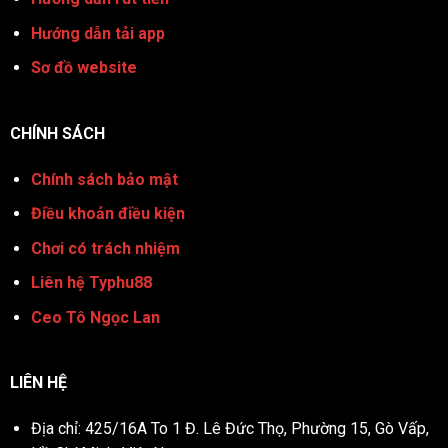
Hướng dẫn tải app
Sơ đồ website
CHÍNH SÁCH
Chính sách bảo mật
Điều khoản điều kiện
Chơi có trách nhiệm
Liên hệ Typhu88
Ceo Tô Ngọc Lan
LIÊN HỆ
Địa chỉ: 425/16A To 1 Đ. Lê Đức Thọ, Phường 15, Gò Vấp,