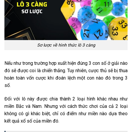
Sơ lược về hình thức lô 3 càng
Nếu như trong trường hợp xuất hiện đúng 3 con số ở giải nào
đó sẽ được coi là chiến thắng. Tuy nhiên, cược thủ sẽ bị thua
hoàn toàn vốn cược khi đoán lệch một con nào đó trong 3
số.
Đối với lô này được chia thành 2 loại hình khác nhau như
miền Bắc và Nam. Nhưng với cách thức chơi của cả 2 loại
không có gì khác biệt, chỉ có điểm như miền nào dựa theo
kết quả xổ số của miền đó.